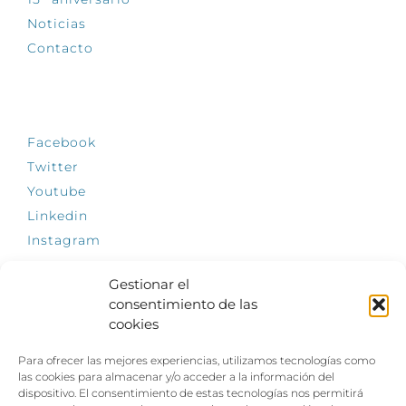
Noticias
Contacto
SÍGUENOS
Facebook
Twitter
Youtube
Linkedin
Instagram
Gestionar el
consentimiento de las
cookies
INFÓRMATE
Para ofrecer las mejores experiencias, utilizamos tecnologías como
El empleo, la gran llave para una vida
las cookies para almacenar y/o acceder a la información del
independiente: Fundación Dfa reclama un
dispositivo. El consentimiento de estas tecnologías nos permitirá
impulso decidido a la inclusión laboral de las