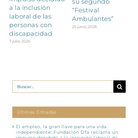
su segundo
a la inclusión
“Festival
laboral de las
Ambulantes”
personas con
25 junio, 2026
discapacidad
7 julio, 2026
2
Buscar:
Últimas Entradas
El empleo, la gran llave para una vida
independiente: Fundación Dfa reclama un
impulso decidido a la inclusión laboral de