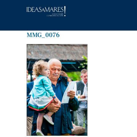
Saltar
al
contenido
MMG_0076