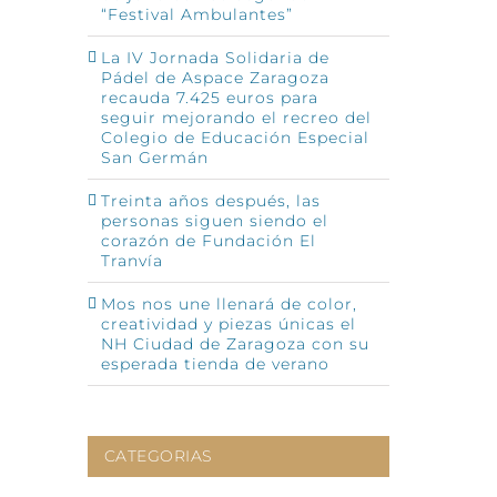
“Festival Ambulantes”
La IV Jornada Solidaria de
Pádel de Aspace Zaragoza
recauda 7.425 euros para
seguir mejorando el recreo del
Colegio de Educación Especial
San Germán
p
o
ónico
Treinta años después, las
personas siguen siendo el
corazón de Fundación El
Tranvía
Mos nos une llenará de color,
creatividad y piezas únicas el
NH Ciudad de Zaragoza con su
esperada tienda de verano
CATEGORIAS