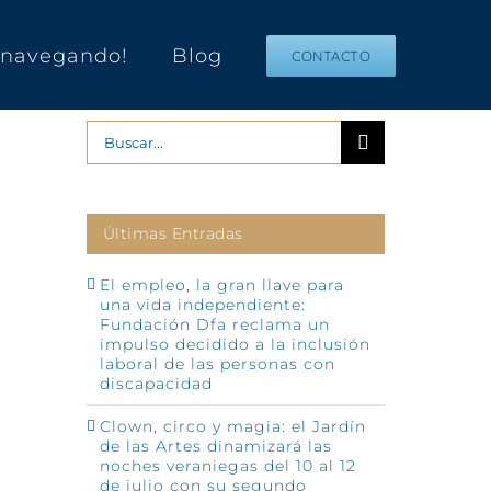
s navegando!
Blog
CONTACTO
Buscar:
Últimas Entradas
El empleo, la gran llave para
una vida independiente:
Fundación Dfa reclama un
impulso decidido a la inclusión
laboral de las personas con
discapacidad
Clown, circo y magia: el Jardín
de las Artes dinamizará las
noches veraniegas del 10 al 12
de julio con su segundo