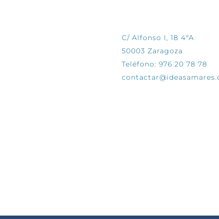
CONTÁCTANOS
C/ Alfonso I, 18 4ºA
50003 Zaragoza
Teléfono: 976 20 78 78
contactar@ideasamares