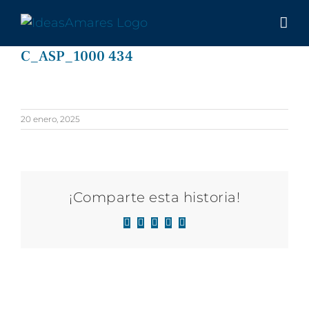
Saltar
al
contenido
C_ASP_1000 434
20 enero, 2025
¡Comparte esta historia!
Facebook
X
LinkedIn
WhatsApp
Correo
electrónico