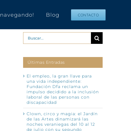
s navegando!
Blog
CONTACTO
Buscar:
Últimas Entradas
El empleo, la gran llave para
una vida independiente:
Fundación Dfa reclama un
impulso decidido a la inclusión
laboral de las personas con
discapacidad
Clown, circo y magia: el Jardín
de las Artes dinamizará las
noches veraniegas del 10 al 12
de julio con su segundo