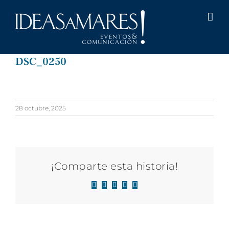
Saltar
al
contenido
DSC_0250
28 octubre, 2025
¡Comparte esta historia!
Facebook
X
LinkedIn
WhatsApp
Correo
electrónico