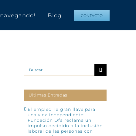
s navegando!
Blog
CONTACTO
Buscar:
Últimas Entradas
El empleo, la gran llave para
una vida independiente:
Fundación Dfa reclama un
impulso decidido a la inclusión
laboral de las personas con