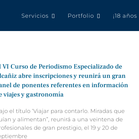
Servicios
Portfolio
¡18 año
l VI Curso de Periodismo Especializado de
lcañiz abre inscripciones y reunirá un gran
anel de ponentes referentes en información
e viajes y gastronomía
ajo el título ‘Viajar para contarlo. Miradas que
uían y alimentan”, reunirá a una veintena de
rofesionales de gran prestigio, el 19 y 20 de
eptiembre