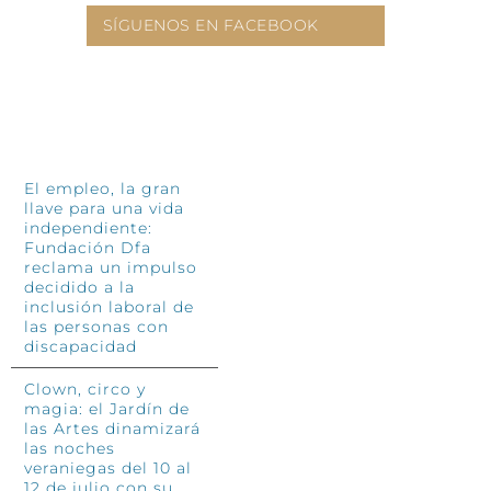
SÍGUENOS EN FACEBOOK
INFÓRMATE
El empleo, la gran
llave para una vida
independiente:
Fundación Dfa
reclama un impulso
decidido a la
inclusión laboral de
las personas con
discapacidad
Clown, circo y
magia: el Jardín de
las Artes dinamizará
las noches
veraniegas del 10 al
12 de julio con su