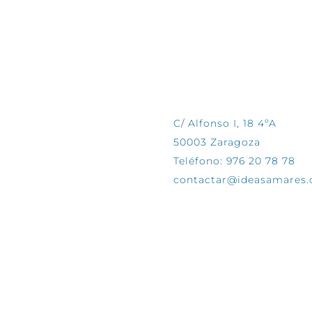
CONTÁCTANOS
C/ Alfonso I, 18 4ºA
50003 Zaragoza
Teléfono: 976 20 78 78
contactar@ideasamares