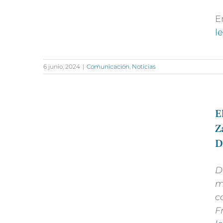
E
l
6 junio, 2024
|
Comunicación
,
Noticias
E
Z
D
D
m
c
F