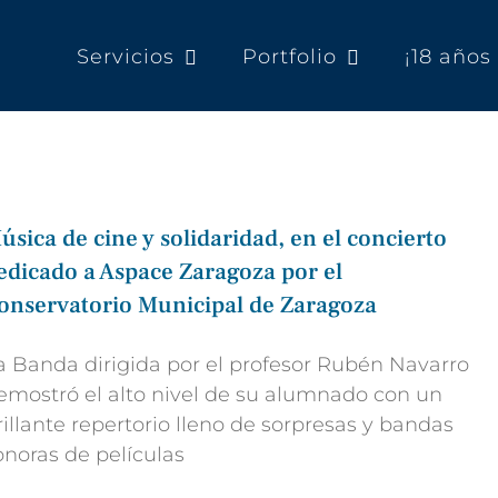
Servicios
Portfolio
¡18 año
úsica de cine y solidaridad, en el concierto
edicado a Aspace Zaragoza por el
onservatorio Municipal de Zaragoza
a Banda dirigida por el profesor Rubén Navarro
emostró el alto nivel de su alumnado con un
rillante repertorio lleno de sorpresas y bandas
onoras de películas