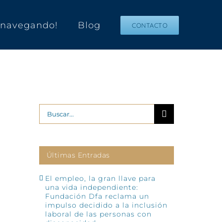
s navegando!
Blog
CONTACTO
Buscar:
Últimas Entradas
El empleo, la gran llave para
una vida independiente:
Fundación Dfa reclama un
impulso decidido a la inclusión
laboral de las personas con