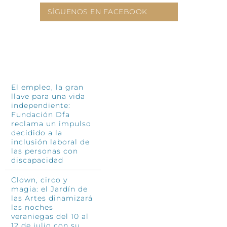
SÍGUENOS EN FACEBOOK
INFÓRMATE
El empleo, la gran
llave para una vida
independiente:
Fundación Dfa
reclama un impulso
decidido a la
inclusión laboral de
las personas con
discapacidad
Clown, circo y
magia: el Jardín de
las Artes dinamizará
las noches
veraniegas del 10 al
12 de julio con su