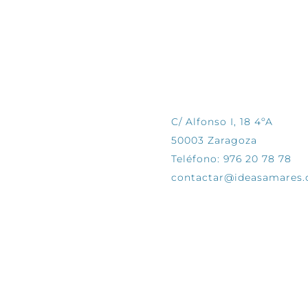
CONTÁCTANOS
C/ Alfonso I, 18 4ºA
50003 Zaragoza
Teléfono: 976 20 78 78
contactar@ideasamares