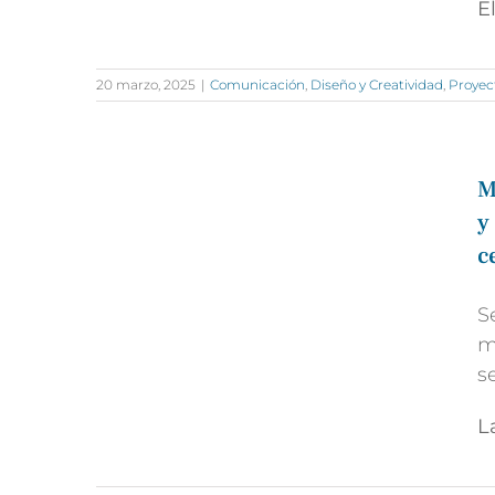
E
20 marzo, 2025
|
Comunicación
,
Diseño y Creatividad
,
Proyec
M
y
c
S
m
s
L