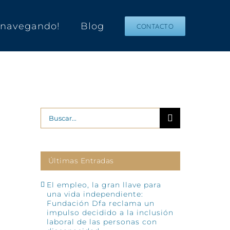
s navegando!
Blog
CONTACTO
Buscar:
Últimas Entradas
El empleo, la gran llave para
una vida independiente:
Fundación Dfa reclama un
impulso decidido a la inclusión
laboral de las personas con