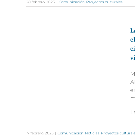
28 febrero, 2025
|
Comunicación
,
Proyectos culturales
L
e
c
v
M
A
e
m
L
17 febrero, 2025
|
Comunicación
,
Noticias
,
Proyectos cultural