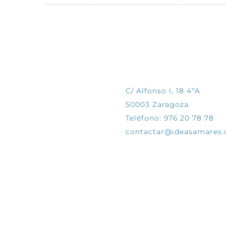
CONTÁCTANOS
C/ Alfonso I, 18 4ºA
50003 Zaragoza
Teléfono: 976 20 78 78
contactar@ideasamares