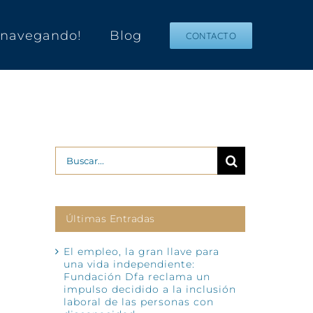
s navegando!
Blog
CONTACTO
Buscar:
Últimas Entradas
El empleo, la gran llave para
una vida independiente:
Fundación Dfa reclama un
impulso decidido a la inclusión
laboral de las personas con