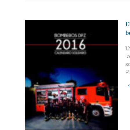
E
b
1
l
s
P
,