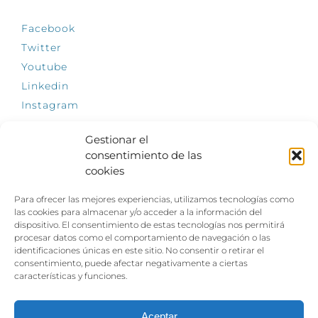
Facebook
Twitter
Youtube
Linkedin
Instagram
Gestionar el
consentimiento de las
cookies
INFÓRMATE
Para ofrecer las mejores experiencias, utilizamos tecnologías como
El empleo, la gran llave para una vida
las cookies para almacenar y/o acceder a la información del
independiente: Fundación Dfa reclama un
dispositivo. El consentimiento de estas tecnologías nos permitirá
impulso decidido a la inclusión laboral de las
procesar datos como el comportamiento de navegación o las
personas con discapacidad
identificaciones únicas en este sitio. No consentir o retirar el
consentimiento, puede afectar negativamente a ciertas
Clown, circo y magia: el Jardín de las Artes
características y funciones.
dinamizará las noches veraniegas del 10 al 12
de julio con su segundo “Festival
Ambulantes”
Aceptar