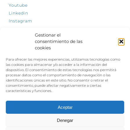
Youtube
Linkedin
Instagram
Gestionar el
consentimiento de las
cookies
INFÓRMATE
Para ofrecer las mejores experiencias, utilizamos tecnologías como
El empleo, la gran llave para una vida
las cookies para almacenar y/o acceder a la información del
independiente: Fundación Dfa reclama un
dispositivo. El consentimiento de estas tecnologías nos permitirá
impulso decidido a la inclusión laboral de las
procesar datos como el comportamiento de navegación o las
personas con discapacidad
identificaciones únicas en este sitio. No consentir o retirar el
consentimiento, puede afectar negativamente a ciertas
Clown, circo y magia: el Jardín de las Artes
características y funciones.
dinamizará las noches veraniegas del 10 al 12
de julio con su segundo “Festival
Ambulantes”
Aceptar
Denegar