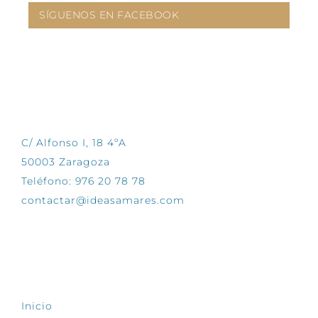
SÍGUENOS EN FACEBOOK
CONTÁCTANOS
C/ Alfonso I, 18 4ºA
50003 Zaragoza
Teléfono: 976 20 78 78
contactar@ideasamares.com
EXPLORA
Inicio