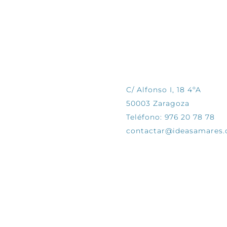
CONTÁCTANOS
C/ Alfonso I, 18 4ºA
50003 Zaragoza
Teléfono: 976 20 78 78
contactar@ideasamares