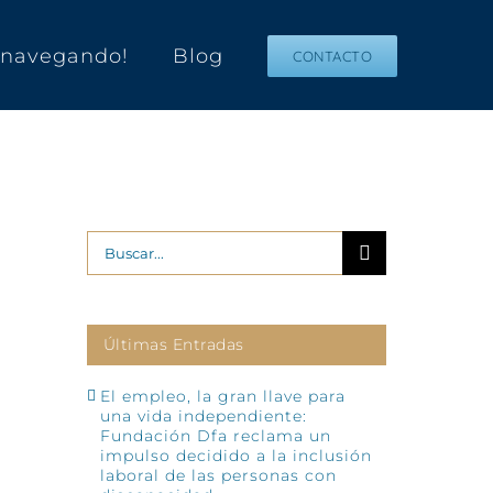
s navegando!
Blog
CONTACTO
Buscar:
Últimas Entradas
El empleo, la gran llave para
una vida independiente:
Fundación Dfa reclama un
impulso decidido a la inclusión
laboral de las personas con