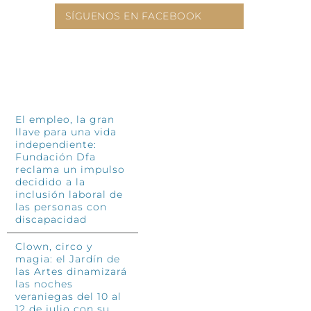
SÍGUENOS EN FACEBOOK
INFÓRMATE
El empleo, la gran
llave para una vida
independiente:
Fundación Dfa
reclama un impulso
decidido a la
inclusión laboral de
las personas con
discapacidad
Clown, circo y
magia: el Jardín de
las Artes dinamizará
las noches
veraniegas del 10 al
12 de julio con su