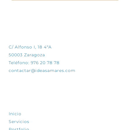
CONTÁCTANOS
C/ Alfonso I, 18 4ºA
50003 Zaragoza
Teléfono: 976 20 78 78
contactar@ideasamares.com
EXPLORA
Inicio
Servicios
Portfolio