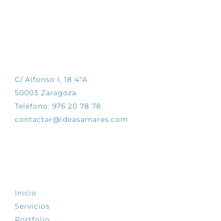
CONTÁCTANOS
C/ Alfonso I, 18 4ºA
50003 Zaragoza
Teléfono: 976 20 78 78
contactar@ideasamares.com
EXPLORA
Inicio
Servicios
Portfolio