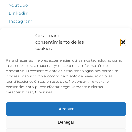
Youtube
Linkedin
Instagram
Gestionar el
consentimiento de las
cookies
INFÓRMATE
Para ofrecer las mejores experiencias, utilizamos tecnologías como
El empleo, la gran llave para una vida
las cookies para almacenar y/o acceder a la información del
independiente: Fundación Dfa reclama un
dispositivo. El consentimiento de estas tecnologías nos permitirá
impulso decidido a la inclusión laboral de las
procesar datos como el comportamiento de navegación o las
personas con discapacidad
identificaciones únicas en este sitio. No consentir o retirar el
consentimiento, puede afectar negativamente a ciertas
Clown, circo y magia: el Jardín de las Artes
características y funciones.
dinamizará las noches veraniegas del 10 al 12
de julio con su segundo “Festival
Ambulantes”
Aceptar
Denegar