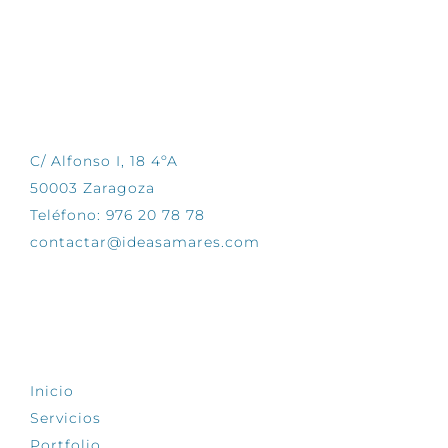
CONTÁCTANOS
C/ Alfonso I, 18 4ºA
50003 Zaragoza
Teléfono: 976 20 78 78
contactar@ideasamares.com
EXPLORA
Inicio
Servicios
Portfolio