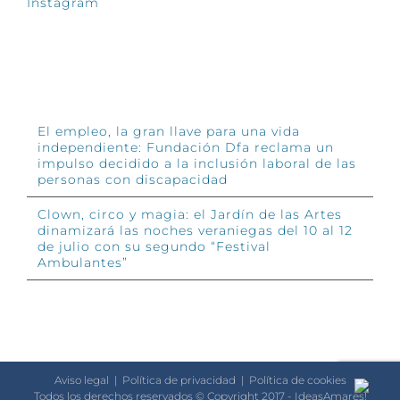
Instagram
INFÓRMATE
El empleo, la gran llave para una vida
independiente: Fundación Dfa reclama un
impulso decidido a la inclusión laboral de las
personas con discapacidad
Clown, circo y magia: el Jardín de las Artes
dinamizará las noches veraniegas del 10 al 12
de julio con su segundo “Festival
Ambulantes”
Aviso legal
|
Política de privacidad
|
Política de cookies
Todos los derechos reservados © Copyright 2017 - IdeasAmares!