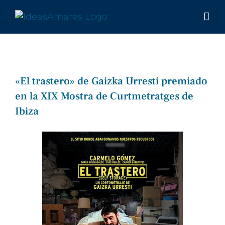
Saltar
al
contenido
«El trastero» de Gaizka Urresti premiado
en la XIX Mostra de Curtmetratges de
Ibiza