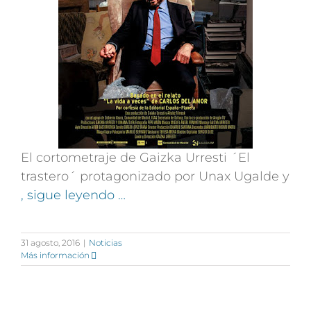
El cortometraje de Gaizka Urresti ´El
trastero´ protagonizado por Unax Ugalde y
, sigue leyendo …
31 agosto, 2016
|
Noticias
Más información