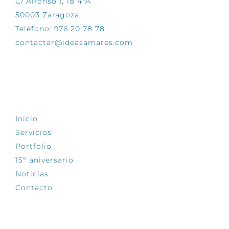
C/ Alfonso I, 18 4ºA
50003 Zaragoza
Teléfono: 976 20 78 78
contactar@ideasamares.com
EXPLORA
Inicio
Servicios
Portfolio
15º aniversario
Noticias
Contacto
SÍGUENOS