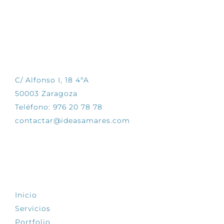
CONTÁCTANOS
C/ Alfonso I, 18 4ºA
50003 Zaragoza
Teléfono: 976 20 78 78
contactar@ideasamares.com
EXPLORA
Inicio
Servicios
Portfolio