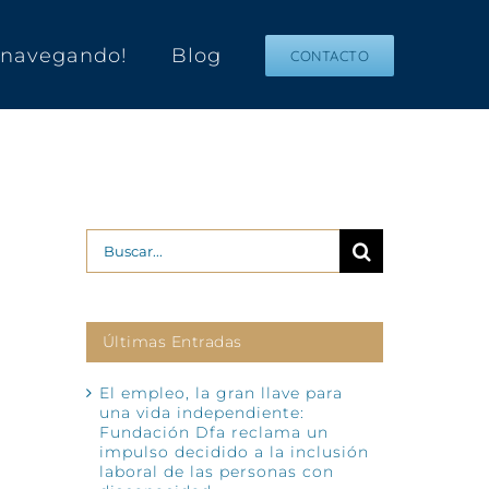
s navegando!
Blog
CONTACTO
Buscar:
Últimas Entradas
El empleo, la gran llave para
una vida independiente:
Fundación Dfa reclama un
impulso decidido a la inclusión
laboral de las personas con