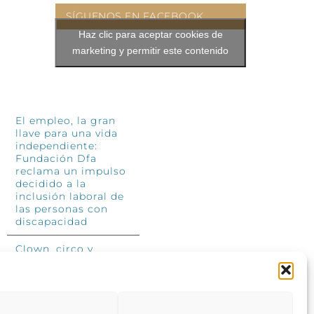
SÍGUENOS EN FACEBOOK
Haz clic para aceptar cookies de
marketing y permitir este contenido
INFÓRMATE
El empleo, la gran
llave para una vida
independiente:
Fundación Dfa
reclama un impulso
decidido a la
inclusión laboral de
las personas con
discapacidad
Clown, circo y
magia: el Jardín de
las Artes dinamizará
las noches
veraniegas del 10 al
12 de julio con su