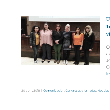
U
T
v
O
a
J
C
l
20 abril, 2018
|
Comunicación
,
Congresos y jornadas
,
Noticias