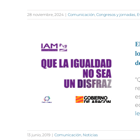
28 noviembre, 2024
|
Comunicación
,
Congresos y jornadas
,
E
E
l
d
“
r
e
e
l
13 junio, 2019
|
Comunicación
,
Noticias