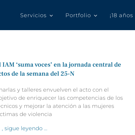
Servicios
Portfolio
¡18 año
l IAM ‘suma voces’ en la jornada central de
ctos de la semana del 25-N
harlas y talleres envuelven el acto con el
bjetivo de enriquecer las competencias de los
écnicos y mejorar la atención a las mujeres
íctimas de violencia
l
, sigue leyendo …