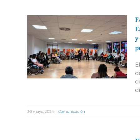
F
E
y
p
E
d
d
d
30 mayo, 2024
|
Comunicación