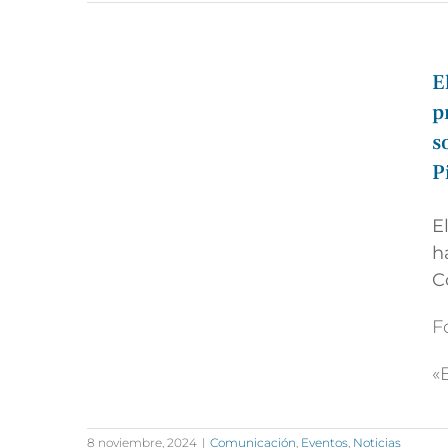
E
p
s
P
E
h
C
F
«
8 noviembre, 2024
|
Comunicación
,
Eventos
,
Noticias