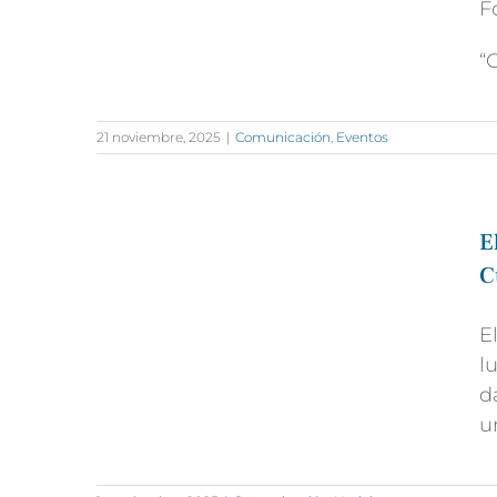
F
“
21 noviembre, 2025
|
Comunicación
,
Eventos
E
C
E
l
d
u