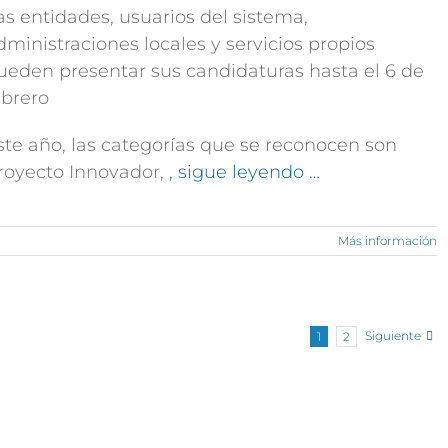
as entidades, usuarios del sistema,
dministraciones locales y servicios propios
ueden presentar sus candidaturas hasta el 6 de
ebrero
ste año, las categorías que se reconocen son
royecto Innovador,
, sigue leyendo …
Más información
Siguiente
1
2
EXPLORA
SÍGUENOS