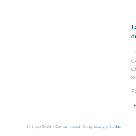
L
d
L
C
d
s
F
«
31 mayo, 2024
|
Comunicación
,
Congresos y jornadas