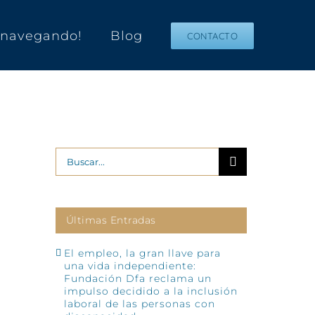
s navegando!
Blog
CONTACTO
Buscar:
Últimas Entradas
El empleo, la gran llave para
una vida independiente:
Fundación Dfa reclama un
impulso decidido a la inclusión
laboral de las personas con