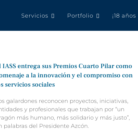
Servicios
Portfolio
¡18 año
l IASS entrega sus Premios Cuarto Pilar como
omenaje a la innovación y el compromiso con
os servicios sociales
os galardones reconocen proyectos, iniciativas,
ntidades y profesionales que trabajan por “un
ragón más humano, más solidario y más justo”,
n palabras del Presidente Azcón.