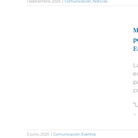
1 septiembre, 2025
|
Comunicación
,
Noticias
M
p
E
L
e
p
c
“
…
3 junio, 2025
|
Comunicación
,
Eventos