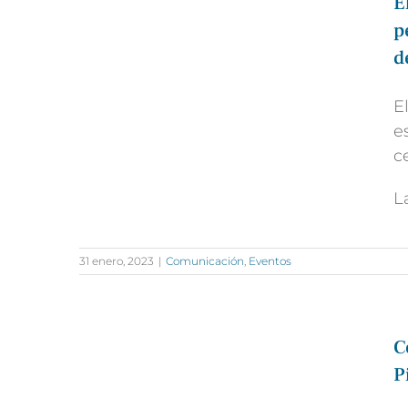
E
p
d
E
e
c
L
31 enero, 2023
|
Comunicación
,
Eventos
C
P