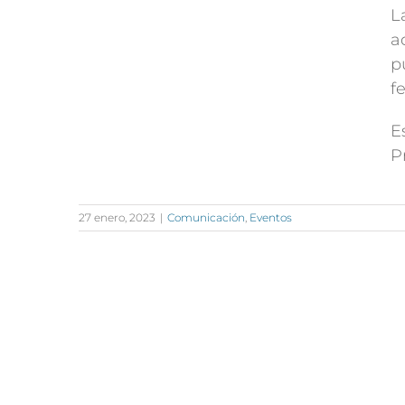
L
a
p
f
E
P
27 enero, 2023
|
Comunicación
,
Eventos
CONTÁCTANOS