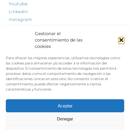
Youtube
Linkedin
Instagram
Gestionar el
consentimiento de las
cookies
INFÓRMATE
Para ofrecer las mejores experiencias, utilizamos tecnologías como
El empleo, la gran llave para una vida
las cookies para almacenar y/o acceder a la información del
independiente: Fundación Dfa reclama un
dispositivo. El consentimiento de estas tecnologías nos permitirá
impulso decidido a la inclusión laboral de las
procesar datos como el comportamiento de navegación o las
personas con discapacidad
identificaciones únicas en este sitio. No consentir o retirar el
consentimiento, puede afectar negativamente a ciertas
Clown, circo y magia: el Jardín de las Artes
características y funciones.
dinamizará las noches veraniegas del 10 al 12
de julio con su segundo “Festival
Ambulantes”
Aceptar
Denegar