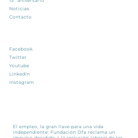
15º aniversario
Noticias
Contacto
SÍGUENOS
Facebook
Twitter
Youtube
Linkedin
Instagram
INFÓRMATE
El empleo, la gran llave para una vida
independiente: Fundación Dfa reclama un
impulso decidido a la inclusión laboral de las