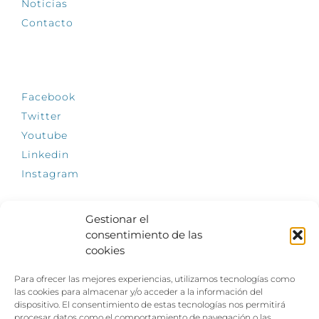
Noticias
Contacto
SÍGUENOS
Facebook
Twitter
Youtube
Linkedin
Instagram
Gestionar el
consentimiento de las
INFÓRMATE
cookies
El empleo, la gran llave para una vida
Para ofrecer las mejores experiencias, utilizamos tecnologías como
independiente: Fundación Dfa reclama un
las cookies para almacenar y/o acceder a la información del
impulso decidido a la inclusión laboral de las
dispositivo. El consentimiento de estas tecnologías nos permitirá
personas con discapacidad
procesar datos como el comportamiento de navegación o las