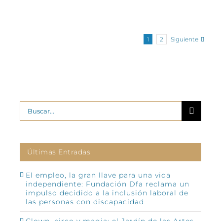
Siguiente
1
2
Buscar:
Últimas Entradas
El empleo, la gran llave para una vida
independiente: Fundación Dfa reclama un
impulso decidido a la inclusión laboral de
las personas con discapacidad
Clown, circo y magia: el Jardín de las Artes