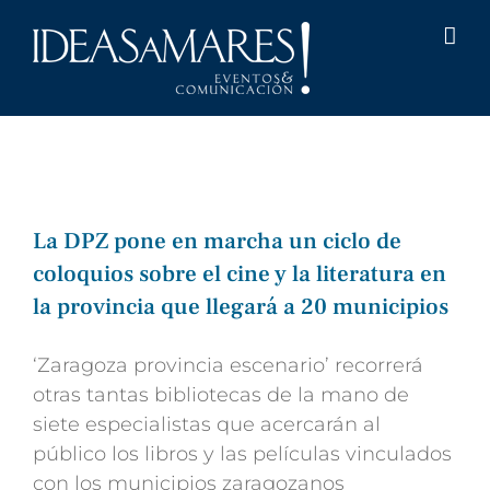
Saltar
al
contenido
La DPZ pone en marcha un ciclo de
coloquios sobre el cine y la literatura en
la provincia que llegará a 20 municipios
‘Zaragoza provincia escenario
’ recorrerá
otras tantas bibliotecas de la mano de
siete especialistas que acercarán al
público los libros y las
películas vinculados
con los municipios zaragozanos