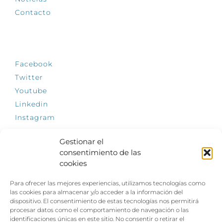
Contacto
SÍGUENOS
Facebook
Twitter
Youtube
Linkedin
Instagram
Gestionar el
consentimiento de las
cookies
INFÓRMATE
Para ofrecer las mejores experiencias, utilizamos tecnologías como
El empleo, la gran llave para una vida
las cookies para almacenar y/o acceder a la información del
independiente: Fundación Dfa reclama un
dispositivo. El consentimiento de estas tecnologías nos permitirá
impulso decidido a la inclusión laboral de las
procesar datos como el comportamiento de navegación o las
personas con discapacidad
identificaciones únicas en este sitio. No consentir o retirar el