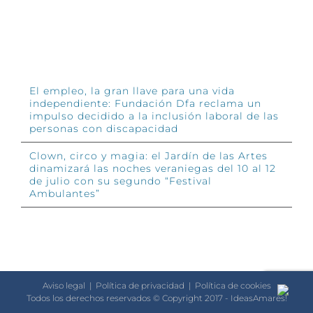
INFÓRMATE
El empleo, la gran llave para una vida
independiente: Fundación Dfa reclama un
impulso decidido a la inclusión laboral de las
personas con discapacidad
Clown, circo y magia: el Jardín de las Artes
dinamizará las noches veraniegas del 10 al 12
de julio con su segundo “Festival
Ambulantes”
Aviso legal
|
Política de privacidad
|
Política de cookies
Todos los derechos reservados © Copyright 2017 - IdeasAmares!