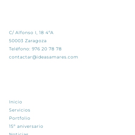
CONTÁCTANOS
C/ Alfonso I, 18 4ºA
50003 Zaragoza
Teléfono: 976 20 78 78
contactar@ideasamares.com
EXPLORA
Inicio
Servicios
Portfolio
15º aniversario
Noticias