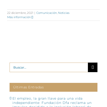
22 diciembre, 2021
|
Comunicación
,
Noticias
Más información
Buscar:
Últimas Entradas
El empleo, la gran llave para una vida
independiente: Fundación Dfa reclama un
impulso decidido a la inclusión laboral de