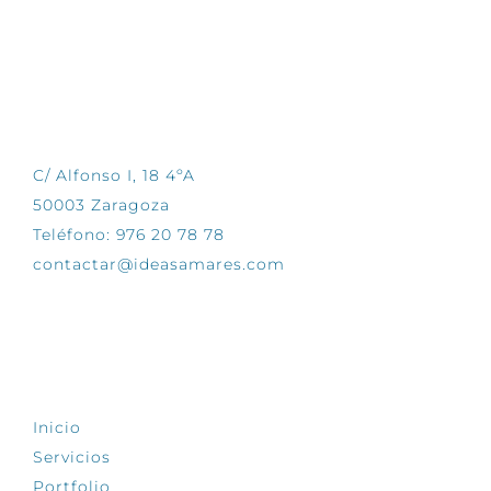
CONTÁCTANOS
C/ Alfonso I, 18 4ºA
50003 Zaragoza
Teléfono: 976 20 78 78
contactar@ideasamares.com
EXPLORA
Inicio
Servicios
Portfolio