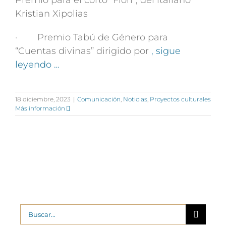
Premio para el corto “Fiori”, del italiano
Kristian Xipolias
· Premio Tabú de Género para
“Cuentas divinas” dirigido por
, sigue
leyendo …
18 diciembre, 2023
|
Comunicación
,
Noticias
,
Proyectos culturales
Más información
Buscar: