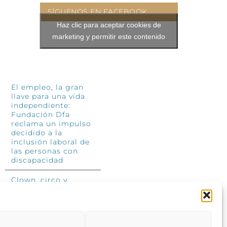
SÍGUENOS EN FACEBOOK
Haz clic para aceptar cookies de
marketing y permitir este contenido
INFÓRMATE
El empleo, la gran
llave para una vida
independiente:
Fundación Dfa
reclama un impulso
decidido a la
inclusión laboral de
las personas con
discapacidad
Clown, circo y
magia: el Jardín de
las Artes dinamizará
las noches
veraniegas del 10 al
12 de julio con su