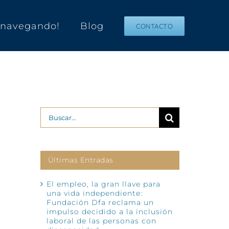
s navegando!
Blog
CONTACTO
Buscar:
Últimas Entradas
El empleo, la gran llave para
una vida independiente:
Fundación Dfa reclama un
impulso decidido a la inclusión
laboral de las personas con