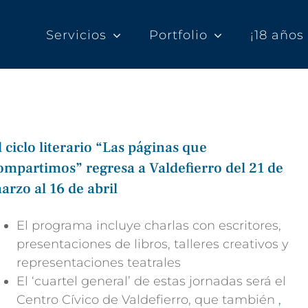
Servicios
Portfolio
¡18 año
l ciclo literario “Las páginas que
ompartimos” regresa a Valdefierro del 21 de
arzo al 16 de abril
El programa incluye charlas con escritores,
presentaciones de libros, talleres creativos y
representaciones teatrales
El ‘cuartel general’ de estas jornadas será el
Centro Cívico de Valdefierro, que también
,