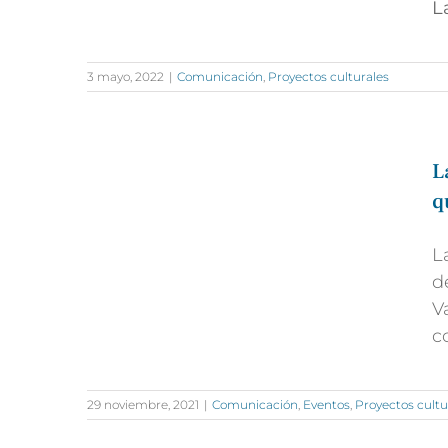
L
3 mayo, 2022
|
Comunicación
,
Proyectos culturales
L
q
L
d
V
c
29 noviembre, 2021
|
Comunicación
,
Eventos
,
Proyectos cultu