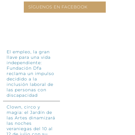
SÍGUENOS EN FACEBOOK
INFÓRMATE
El empleo, la gran
llave para una vida
independiente:
Fundación Dfa
reclama un impulso
decidido a la
inclusión laboral de
las personas con
discapacidad
Clown, circo y
magia: el Jardín de
las Artes dinamizará
las noches
veraniegas del 10 al
12 de julio con su