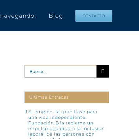
s navegando!
Blog
CONTACTO
Buscar:
Últimas Entradas
El empleo, la gran llave para
una vida independiente:
Fundación Dfa reclama un
impulso decidido a la inclusión
laboral de las personas con