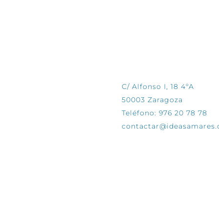
CONTÁCTANOS
C/ Alfonso I, 18 4ºA
50003 Zaragoza
Teléfono: 976 20 78 78
contactar@ideasamares