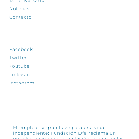
15º aniversario
Noticias
Contacto
SÍGUENOS
Facebook
Twitter
Youtube
Linkedin
Instagram
INFÓRMATE
El empleo, la gran llave para una vida
independiente: Fundación Dfa reclama un
impulso decidido a la inclusión laboral de las