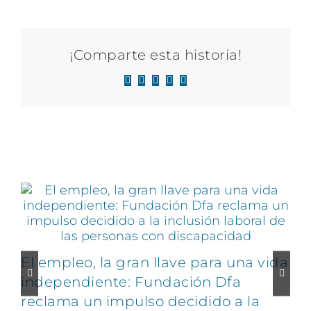
¡Comparte esta historia!
Facebook
X
LinkedIn
WhatsApp
Correo
electrónico
Artículos relacionados
El empleo, la gran llave para una vida
C
independiente: Fundación Dfa
reclama un impulso decidido a la
v