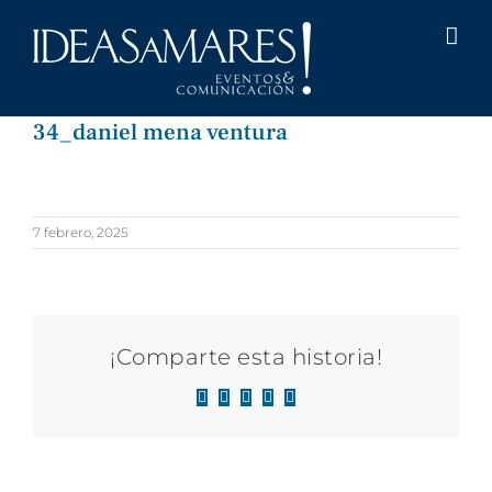
Saltar
al
contenido
34_daniel mena ventura
7 febrero, 2025
¡Comparte esta historia!
Facebook
X
LinkedIn
WhatsApp
Correo
electrónico