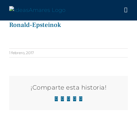
Saltar
al
contenido
Ronald-Epsteinok
1 febrero, 2017
¡Comparte esta historia!
Facebook
X
LinkedIn
WhatsApp
Correo
electrónico