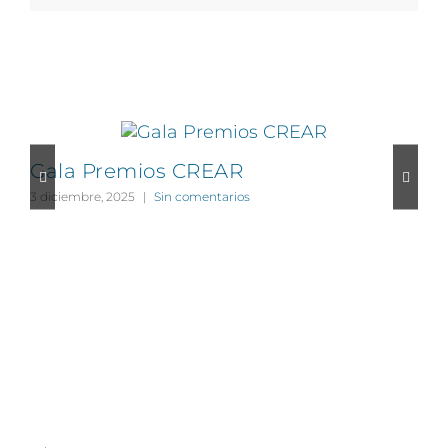
Proyectos relacionados
Gala Premios CREAR
3 diciembre, 2025
|
Sin comentarios
1
CONTÁCTANOS