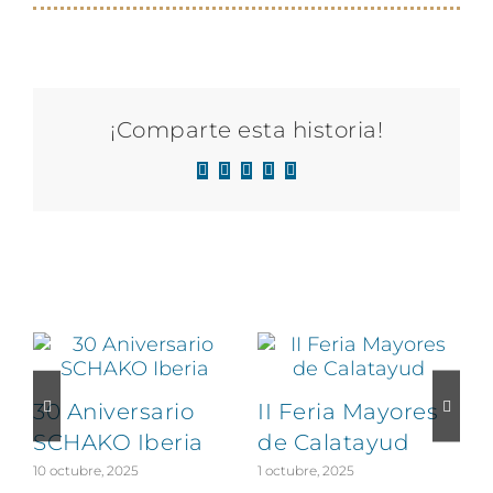
¡Comparte esta historia!
Facebook
X
LinkedIn
WhatsApp
Correo
electrónico
Proyectos relacionados
30 Aniversario
II Feria Mayores
SCHAKO Iberia
de Calatayud
10 octubre, 2025
1 octubre, 2025
2