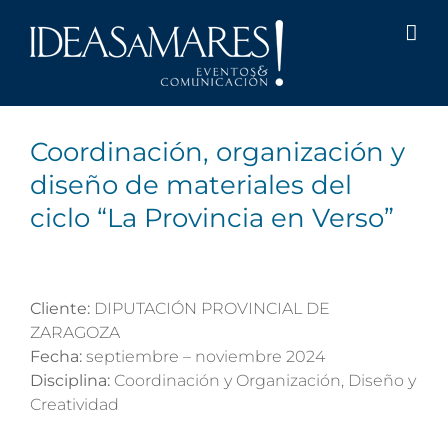
Saltar
al
contenido
Coordinación, organización y
diseño de materiales del
ciclo “La Provincia en Verso”
Cliente:
DIPUTACIÓN PROVINCIAL DE
ZARAGOZA
Fecha:
septiembre – noviembre 2024
Disciplina:
Coordinación y Organización, Diseño y
Creatividad