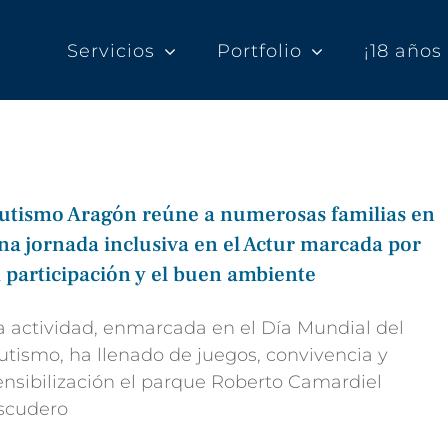
Servicios
Portfolio
¡18 año
utismo Aragón reúne a numerosas familias en
na jornada inclusiva en el Actur marcada por
a participación y el buen ambiente
a actividad, enmarcada en el Día Mundial del
utismo, ha llenado de juegos, convivencia y
ensibilización el parque Roberto Camardiel
scudero