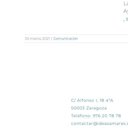
L
A
,
30 marzo, 2021
|
Comunicación
CONTÁCTANOS
C/ Alfonso I, 18 4ºA
50003 Zaragoza
Teléfono: 976 20 78 78
contactar@ideasamares