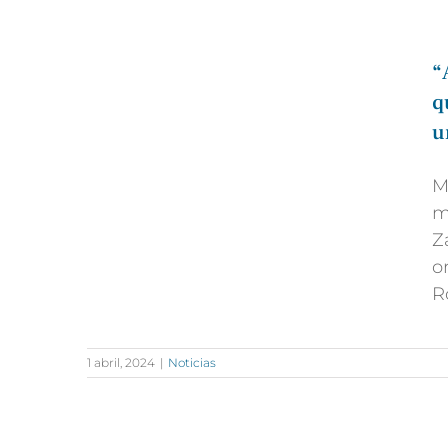
“
q
u
M
m
Z
o
R
1 abril, 2024
|
Noticias