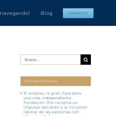
s navegando!
Blog
CONTACTO
Buscar:
Últimas Entradas
El empleo, la gran llave para
una vida independiente:
Fundación Dfa reclama un
impulso decidido a la inclusión
laboral de las personas con