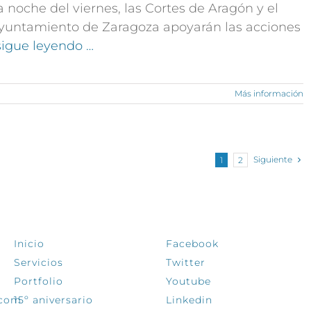
a noche del viernes, las Cortes de Aragón y el
yuntamiento de Zaragoza apoyarán las acciones
 sigue leyendo …
Más información
Siguiente
1
2
EXPLORA
SÍGUENOS
Inicio
Facebook
Servicios
Twitter
Portfolio
Youtube
.com
15º aniversario
Linkedin