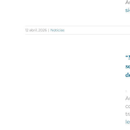
A
s
12 abril, 2026
|
Noticias
“
s
d
·
A
c
t
l