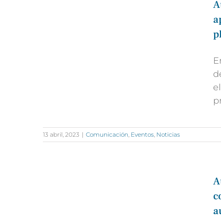
A
a
p
E
d
e
p
13 abril, 2023
|
Comunicación
,
Eventos
,
Noticias
A
c
a