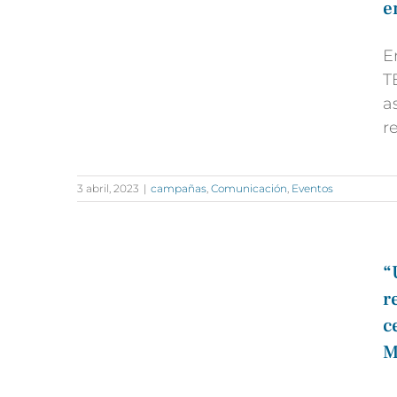
e
E
T
a
r
3 abril, 2023
|
campañas
,
Comunicación
,
Eventos
“
r
c
M