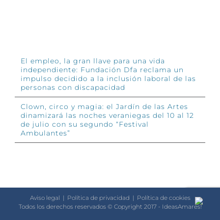
INFÓRMATE
El empleo, la gran llave para una vida
independiente: Fundación Dfa reclama un
impulso decidido a la inclusión laboral de las
personas con discapacidad
Clown, circo y magia: el Jardín de las Artes
dinamizará las noches veraniegas del 10 al 12
de julio con su segundo “Festival
Ambulantes”
Aviso legal
|
Política de privacidad
|
Política de cookies
Todos los derechos reservados © Copyright 2017 - IdeasAmares!