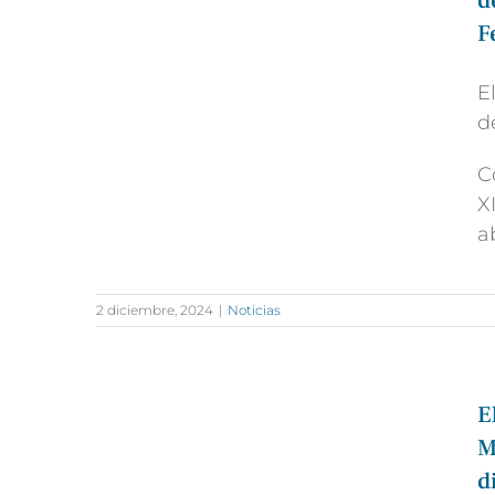
d
F
E
d
C
X
a
2 diciembre, 2024
|
Noticias
E
M
d