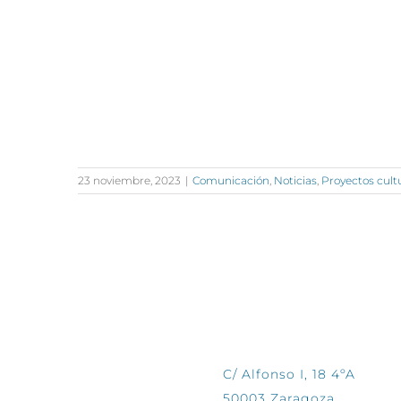
23 noviembre, 2023
|
Comunicación
,
Noticias
,
Proyectos cult
CONTÁCTANOS
C/ Alfonso I, 18 4ºA
50003 Zaragoza