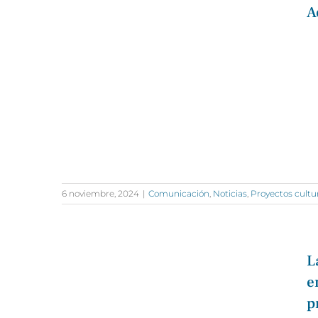
A
6 noviembre, 2024
|
Comunicación
,
Noticias
,
Proyectos cultu
L
e
p