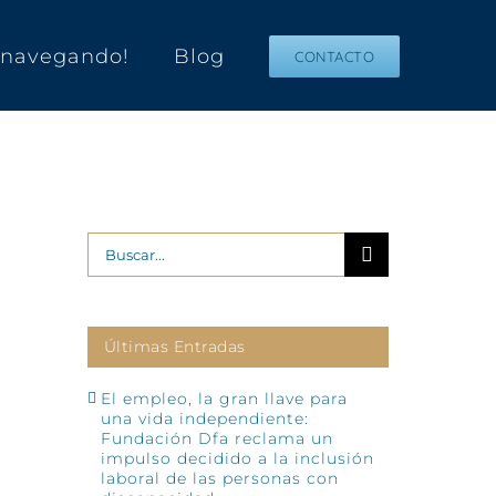
s navegando!
Blog
CONTACTO
Buscar:
Últimas Entradas
El empleo, la gran llave para
una vida independiente:
Fundación Dfa reclama un
impulso decidido a la inclusión
laboral de las personas con