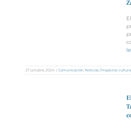
Z
E
p
p
c
l
27 octubre, 2024
|
Comunicación
,
Noticias
,
Proyectos cultura
E
T
c