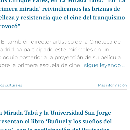
uis Enrique Parés, en La Mirada Tabú: “En ‘La
rimera mirada’ reivindicamos las briznas de
elleza y resistencia que el cine del franquismo
rovocó”
 El también director artístico de la Cineteca de
adrid ha participado este miércoles en un
oloquio posterior a la proyección de su película
obre la primera escuela de cine
, sigue leyendo …
os culturales
Más información
a Mirada Tabú y la Universidad San Jorge
resentan el libro ‘Buñuel y los sueños del