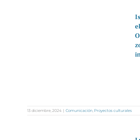
I
e
O
z
i
13 diciembre, 2024
|
Comunicación
,
Proyectos culturales