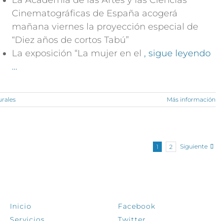
La Academia de las Artes y las Ciencias
Cinematográficas de España acogerá
mañana viernes la proyección especial de
“Diez años de cortos Tabú”
La exposición “La mujer en el
, sigue leyendo
…
urales
Más información
Siguiente
1
2
EXPLORA
SÍGUENOS
Inicio
Facebook
Servicios
Twitter