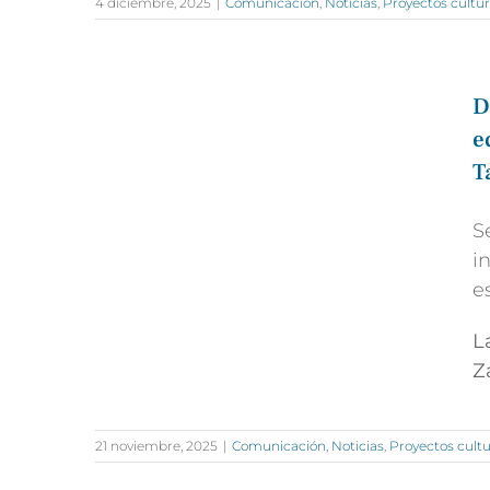
4 diciembre, 2025
|
Comunicación
,
Noticias
,
Proyectos cultur
D
e
T
S
i
e
L
Z
21 noviembre, 2025
|
Comunicación
,
Noticias
,
Proyectos cultu