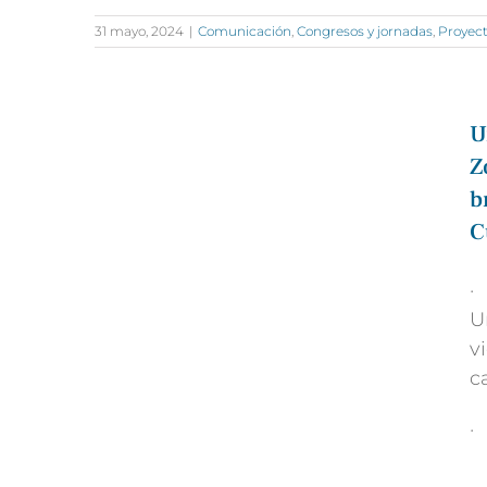
31 mayo, 2024
|
Comunicación
,
Congresos y jornadas
,
Proyect
U
Z
b
C
·
U
v
c
·