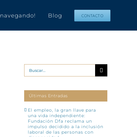
s navegando!
Blog
CONTACTO
Buscar:
Últimas Entradas
El empleo, la gran llave para
una vida independiente:
Fundación Dfa reclama un
impulso decidido a la inclusión
laboral de las personas con