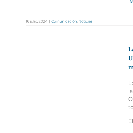
l
16 julio, 2024
|
Comunicación
,
Noticias
L
U
m
L
l
C
t
E