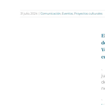
31 julio, 2024
|
Comunicación
,
Eventos
,
Proyectos culturales
E
d
V
c
·
j
d
n
·