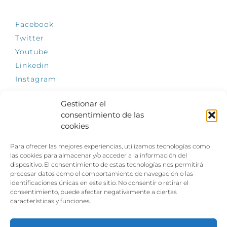
Facebook
Twitter
Youtube
Linkedin
Instagram
Gestionar el
consentimiento de las
cookies
INFÓRMATE
Para ofrecer las mejores experiencias, utilizamos tecnologías como
El empleo, la gran llave para una vida
las cookies para almacenar y/o acceder a la información del
independiente: Fundación Dfa reclama un
dispositivo. El consentimiento de estas tecnologías nos permitirá
impulso decidido a la inclusión laboral de las
procesar datos como el comportamiento de navegación o las
personas con discapacidad
identificaciones únicas en este sitio. No consentir o retirar el
consentimiento, puede afectar negativamente a ciertas
Clown, circo y magia: el Jardín de las Artes
características y funciones.
dinamizará las noches veraniegas del 10 al 12
de julio con su segundo “Festival
Ambulantes”