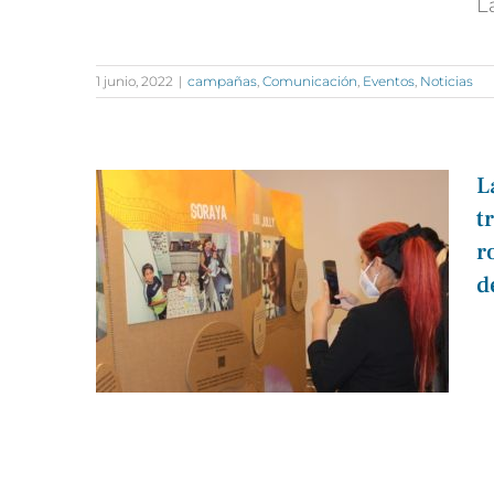
L
1 junio, 2022
|
campañas
,
Comunicación
,
Eventos
,
Noticias
L
t
r
d