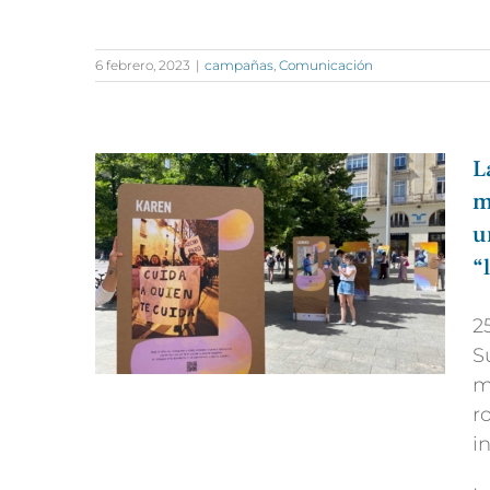
6 febrero, 2023
|
campañas
,
Comunicación
L
m
u
“
2
S
m
r
i