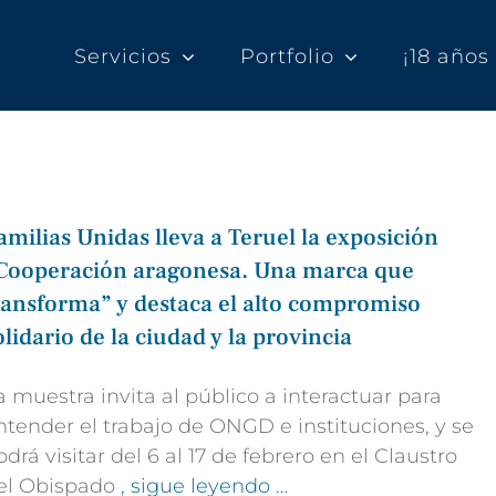
Servicios
Portfolio
¡18 año
amilias Unidas lleva a Teruel la exposición
Cooperación aragonesa. Una marca que
ransforma” y destaca el alto compromiso
olidario de la ciudad y la provincia
a muestra invita al público a interactuar para
ntender el trabajo de ONGD e instituciones, y se
odrá visitar del 6 al 17 de febrero en el Claustro
el Obispado
, sigue leyendo …