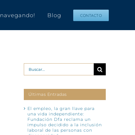
s navegando!
Blog
CONTACTO
Buscar:
Últimas Entradas
El empleo, la gran llave para
una vida independiente:
Fundación Dfa reclama un
impulso decidido a la inclusión
laboral de las personas con