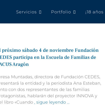
Servicios
Portfolio
¡18 año
l próximo sábado 4 de noviembre Fundación
EDES participa en la Escuela de Familias de
ACUS Aragón
eresa Muntadas, directora de Fundación CEDES,
resentará la entidad y la periodista Ana Esteban,
unto con dos representantes de las familias
rotagonistas, hablarán del proyector INNOVA y
el libro «Cuando
, sigue leyendo …