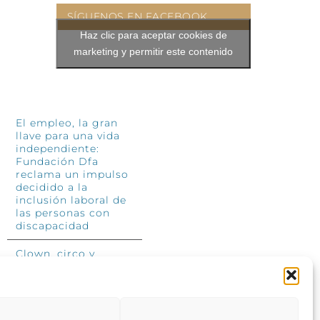
SÍGUENOS EN FACEBOOK
Haz clic para aceptar cookies de
marketing y permitir este contenido
INFÓRMATE
El empleo, la gran
llave para una vida
independiente:
Fundación Dfa
reclama un impulso
decidido a la
inclusión laboral de
las personas con
discapacidad
Clown, circo y
magia: el Jardín de
las Artes dinamizará
las noches
veraniegas del 10 al
12 de julio con su