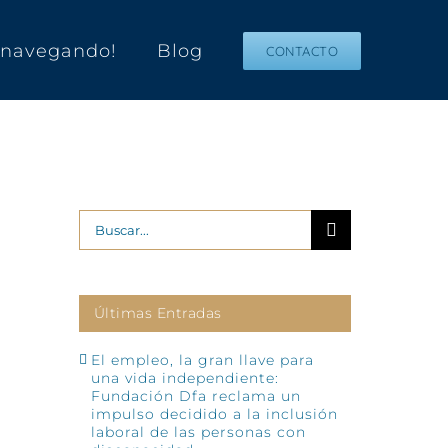
s navegando!
Blog
CONTACTO
Buscar:
Últimas Entradas
El empleo, la gran llave para
una vida independiente:
Fundación Dfa reclama un
impulso decidido a la inclusión
laboral de las personas con