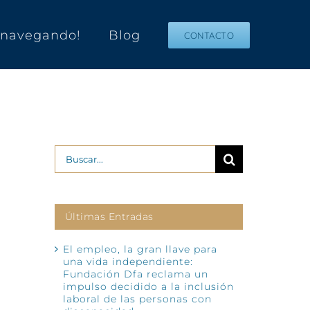
s navegando!
Blog
CONTACTO
Buscar:
Últimas Entradas
El empleo, la gran llave para
una vida independiente:
Fundación Dfa reclama un
impulso decidido a la inclusión
laboral de las personas con