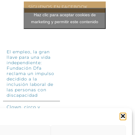
SÍGUENOS EN FACEBOOK
Haz clic para aceptar cookies de
marketing y permitir este contenido
INFÓRMATE
El empleo, la gran
llave para una vida
independiente:
Fundación Dfa
reclama un impulso
decidido a la
inclusión laboral de
las personas con
discapacidad
Clown, circo y
magia: el Jardín de
las Artes dinamizará
las noches
veraniegas del 10 al
12 de julio con su